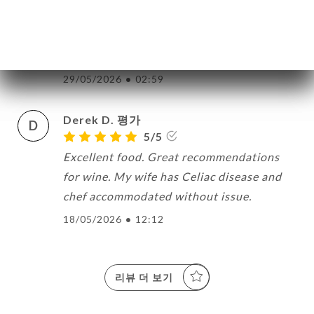
I T. 평가
I
5/5
29/05/2026
•
02:59
Derek D. 평가
D
5/5
Excellent food. Great recommendations
for wine. My wife has Celiac disease and
chef accommodated without issue.
18/05/2026
•
12:12
리뷰 더 보기