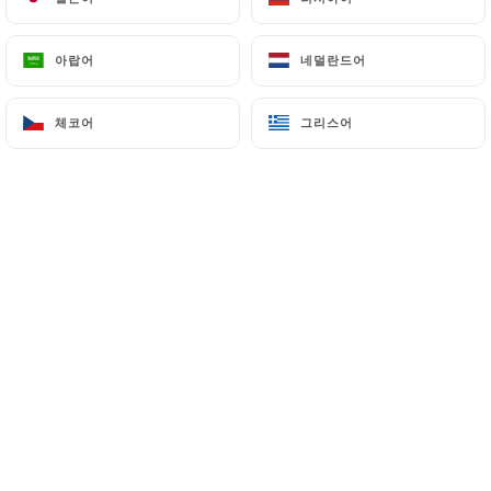
아랍어
아랍어
네덜란드어
네덜란드어
Massimo P. 평가
M
4/5
체코어
체코어
그리스어
그리스어
good dinner, good food and kind staff.
Only note that is a quite small location
with small tables that was the only part
we didn't enjoy too much.
06/07/2026
•
11:27
eric s. 평가
E
5/5
C'est bon et accueillant.
06/07/2026
•
06:44