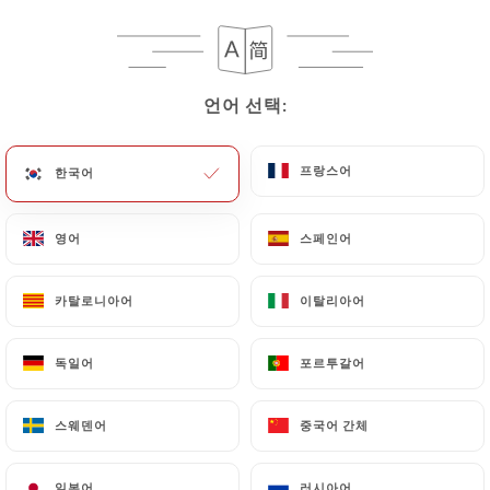
메뉴
KO
언어 선택:
언어 선택:
프랑스어
프랑스어
한국어
한국어
/
홈
리뷰
리뷰
영어
영어
스페인어
스페인어
카탈로니아어
카탈로니아어
이탈리아어
이탈리아어
독일어
독일어
포르투갈어
포르투갈어
1122 Uniiti 리뷰
4.7 / 5
스웨덴어
스웨덴어
중국어 간체
중국어 간체
100% 실제 검증된 리뷰입니다.
일본어
일본어
러시아어
러시아어