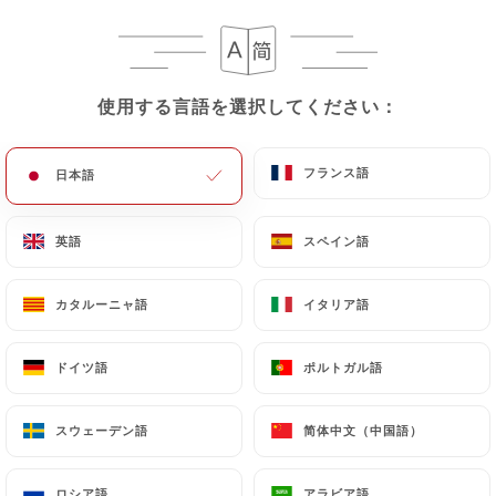
メニュー
JA
使用する言語を選択してください：
使用する言語を選択してください：
フランス語
フランス語
日本語
日本語
/
ホーム
レビュー
レビュー
英語
英語
スペイン語
スペイン語
カタルーニャ語
カタルーニャ語
イタリア語
イタリア語
ドイツ語
ドイツ語
ポルトガル語
ポルトガル語
1122 Uniitiのレビュー
4.7 / 5
スウェーデン語
スウェーデン語
简体中文（中国語）
简体中文（中国語）
100%リアル、検証済みレビュー。
ロシア語
ロシア語
アラビア語
アラビア語