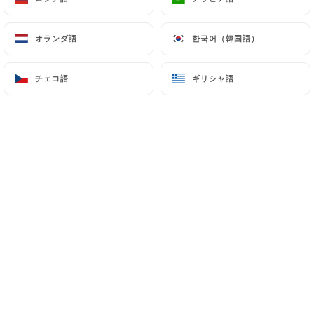
オランダ語
オランダ語
한국어（韓国語）
한국어（韓国語）
Massimo P.の評価
M
4/5
チェコ語
チェコ語
ギリシャ語
ギリシャ語
good dinner, good food and kind staff.
Only note that is a quite small location
with small tables that was the only part
we didn't enjoy too much.
06/07/2026
•
11:27
eric s.の評価
E
5/5
C'est bon et accueillant.
06/07/2026
•
06:44