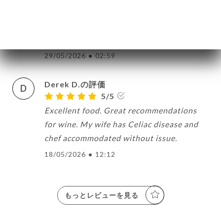
I T.の評価
I
5/5
29/05/2026
•
02:59
Derek D.の評価
D
5/5
Excellent food. Great recommendations
for wine. My wife has Celiac disease and
chef accommodated without issue.
18/05/2026
•
12:12
もっとレビューを見る