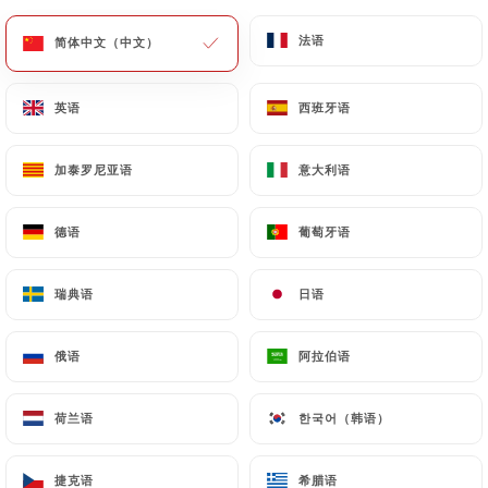
菜单
ZH
法语
法语
简体中文（中文）
简体中文（中文）
英语
英语
西班牙语
西班牙语
加泰罗尼亚语
加泰罗尼亚语
意大利语
意大利语
/
主页
联系人
联系人
德语
德语
葡萄牙语
葡萄牙语
瑞典语
瑞典语
日语
日语
俄语
俄语
阿拉伯语
阿拉伯语
荷兰语
荷兰语
한국어（韩语）
한국어（韩语）
Chez Germaine
捷克语
捷克语
希腊语
希腊语