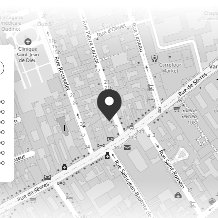
00
00
00
00
00
00
00