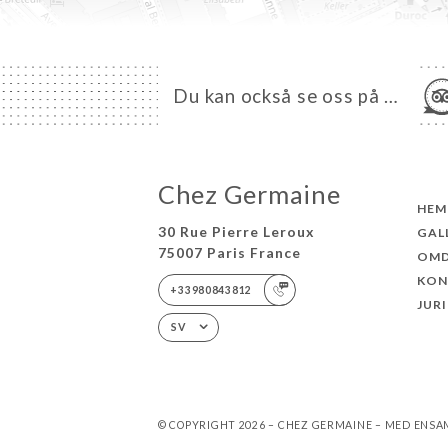
Du kan också se oss på …
Chez Germaine
HEM
30 Rue Pierre Leroux
GAL
75007 Paris France
OM
KON
+33980843812
JUR
SV
© COPYRIGHT 2026 – CHEZ GERMAINE – MED ENS