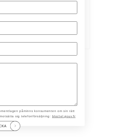
nsumentlagen påminns konsumenten om sin rätt
bloctel.gouv.fr
t motsätta sig telefonförsäljning:
ICKA