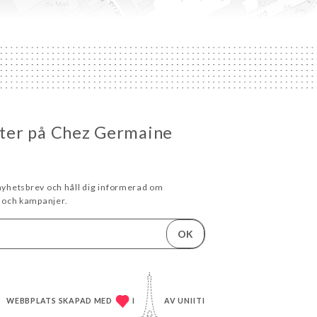
heter på Chez Germaine
 nyhetsbrev och håll dig informerad om
och kampanjer.
OK
WEBBPLATS SKAPAD MED
I
AV
UNIITI