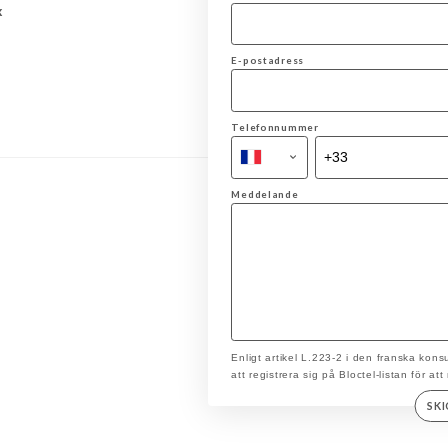
x
E-postadress
Telefonnummer
Meddelande
Enligt artikel L.223-2 i den franska ko
att registrera sig på Bloctel-listan för at
SK