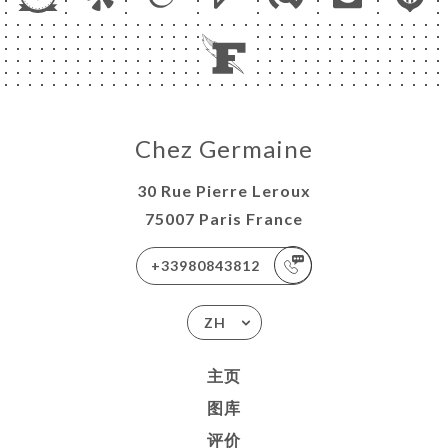
Chez Germaine
30 Rue Pierre Leroux
75007 Paris France
+33980843812
ZH
主页
图库
评价