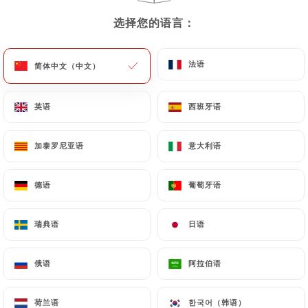
选择您的语言：
选择您的语言：
法语
法语
简体中文（中文）
简体中文（中文）
Chez Germaine
英语
英语
西班牙语
西班牙语
加泰罗尼亚语
加泰罗尼亚语
意大利语
意大利语
1122 评论
RESTAURANT FRANCAIS
德语
德语
葡萄牙语
葡萄牙语
30 Rue Pierre Leroux
75007 Paris France
瑞典语
瑞典语
日语
日语
俄语
俄语
阿拉伯语
阿拉伯语
餐厅简介
荷兰语
荷兰语
한국어（韩语）
한국어（韩语）