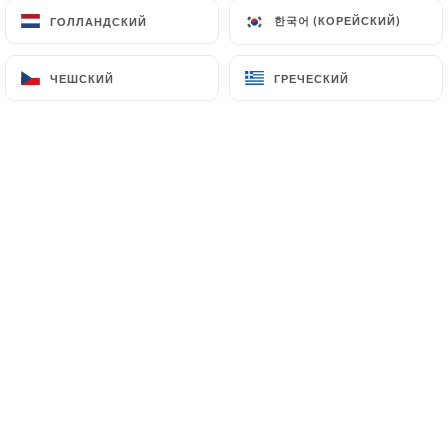
한국어 (КОРЕЙСКИЙ)
한국어 (КОРЕЙСКИЙ)
ГОЛЛАНДСКИЙ
ГОЛЛАНДСКИЙ
ЧЕШСКИЙ
ЧЕШСКИЙ
ГРЕЧЕСКИЙ
ГРЕЧЕСКИЙ
Chez Germaine
ignore le temps qui
passe : ce restaurant cantine populaire
ne change pas et c’est tant mieux. Point
de gastronomie
Chez Germaine
, juste quelques plats
sortis des marmites de grand-mère : un
jour carottes râpées blanquette de
veau, le lendemain harengs pomme à
l’huile steack frites, le soir des radis
pain beurre brandade de morue…on
mange très simplement, un peu comme