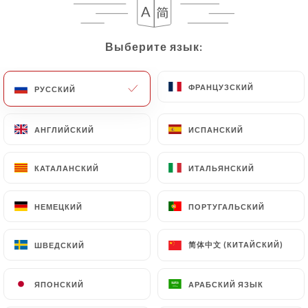
Выберите язык:
Выберите язык:
ФРАНЦУЗСКИЙ
ФРАНЦУЗСКИЙ
РУССКИЙ
РУССКИЙ
Chez Germaine
АНГЛИЙСКИЙ
АНГЛИЙСКИЙ
ИСПАНСКИЙ
ИСПАНСКИЙ
1122 МНЕНИЙ
КАТАЛАНСКИЙ
КАТАЛАНСКИЙ
ИТАЛЬЯНСКИЙ
ИТАЛЬЯНСКИЙ
RESTAURANT FRANCAIS
30 Rue Pierre Leroux
НЕМЕЦКИЙ
НЕМЕЦКИЙ
ПОРТУГАЛЬСКИЙ
ПОРТУГАЛЬСКИЙ
75007 Paris France
简体中文 (КИТАЙСКИЙ)
简体中文 (КИТАЙСКИЙ)
ШВЕДСКИЙ
ШВЕДСКИЙ
ЯПОНСКИЙ
ЯПОНСКИЙ
АРАБСКИЙ ЯЗЫК
АРАБСКИЙ ЯЗЫК
Кто мы?