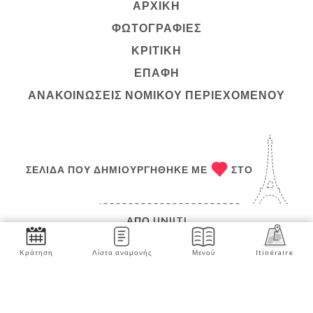
ΑΡΧΙΚΉ
ΦΩΤΟΓΡΑΦΊΕΣ
ΚΡΙΤΙΚΉ
ΕΠΑΦΉ
ΑΝΑΚΟΙΝΏΣΕΙΣ ΝΟΜΙΚΟΎ ΠΕΡΙΕΧΟΜΈΝΟΥ
ΣΕΛΊΔΑ ΠΟΥ ΔΗΜΙΟΥΡΓΉΘΗΚΕ ΜΕ
ΣΤΟ
ΑΠΌ
UNIITI
© COPYRIGHT :ΈΤΟΣ – CHEZ GERMAINE – ΌΛΑ ΤΑ
Κράτηση
Λίστα αναμονής
Μενού
Itinéraire
ΔΙΚΑΙΏΜΑΤΑ ΔΙΑΤΗΡΟΎΝΤΑΙ
Κάντε κράτηση τώρα