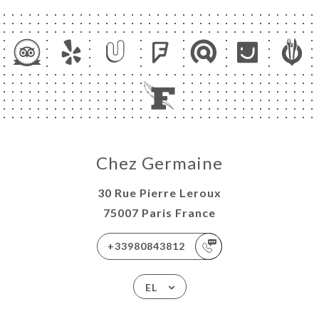
ΙΚΉ
ΤΗΣΗ
ΡΑΦΊΕΣ
ΤΙΚΉ
Chez Germaine
ΑΦΉ
30 Rue Pierre Leroux
75007 Paris France
+33980843812
EL