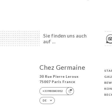
Sie finden uns auch
auf …
Chez Germaine
STA
30 Rue Pierre Leroux
GAL
75007 Paris France
BEW
KON
+33980843812
REC
DE